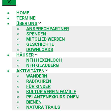
Schließen
HOME
TERMINE
ÜBER UNS
ANSPRECHPARTNER
SPENDEN
MITGLIED WERDEN
GESCHICHTE
DOWNLOADS
HÄUSER
NFH HEXENLOCH
NFH GLAUBERG
AKTIVITÄTEN
WANDERN
RADFAHREN
FÜR KINDER
KULTUR VEREIN FAMILIE
PFLANZENEXKURSIONEN
BIENEN
NATURA TRAILS