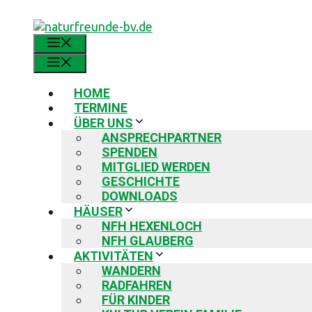
Zum
Inhalt
springen
MENÜ
MENÜ
HOME
TERMINE
ÜBER UNS
ANSPRECHPARTNER
SPENDEN
MITGLIED WERDEN
GESCHICHTE
DOWNLOADS
HÄUSER
NFH HEXENLOCH
NFH GLAUBERG
AKTIVITÄTEN
WANDERN
RADFAHREN
FÜR KINDER