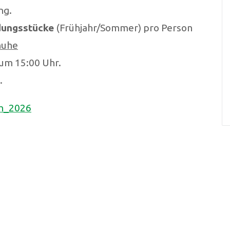
ng.
idungsstücke
(Frühjahr/Sommer) pro Person
huhe
um 15:00 Uhr.
.
ch_2026