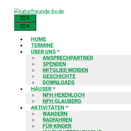
Zum
Inhalt
springen
MENÜ
MENÜ
HOME
TERMINE
ÜBER UNS
ANSPRECHPARTNER
SPENDEN
MITGLIED WERDEN
GESCHICHTE
DOWNLOADS
HÄUSER
NFH HEXENLOCH
NFH GLAUBERG
AKTIVITÄTEN
WANDERN
RADFAHREN
FÜR KINDER