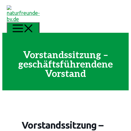
Zum
Inhalt
springen
MENÜ
Vorstandssitzung –
geschäftsführendene
Vorstand
Vorstandssitzung –