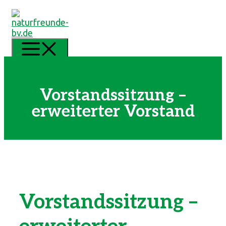
Zum
Inhalt
springen
MENÜ
Vorstandssitzung –
erweiterter Vorstand
Vorstandssitzung –